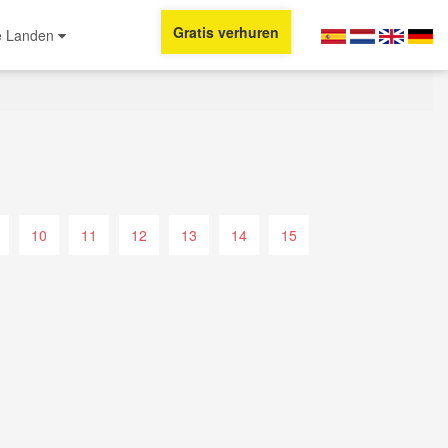
Gratis verhuren
e Landen
10
11
12
13
14
15