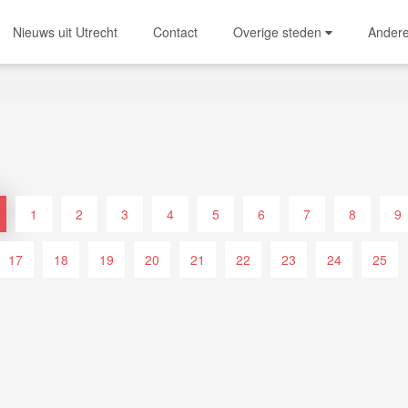
Nieuws uit Utrecht
Contact
Overige steden
Ander
1
2
3
4
5
6
7
8
9
17
18
19
20
21
22
23
24
25