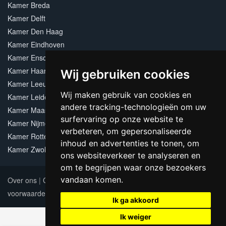
Kamer Breda
Kamer Delft
Kamer Den Haag
Kamer Eindhoven
Kamer Enschede
Kamer Haarlem
Wij gebruiken cookies
Kamer Leeuwarden
Wij maken gebruik van cookies en
Kamer Leiden
andere tracking-technologieën om uw
Kamer Maastricht
surfervaring op onze website te
Kamer Nijmegen
verbeteren, om gepersonaliseerde
Kamer Rotterdam
inhoud en advertenties te tonen, om
Kamer Zwolle
ons websiteverkeer te analyseren en
om te begrijpen waar onze bezoekers
vandaan komen.
Over ons
|
Contact
|
Adverteren
|
Sitemap
|
Algemene
voorwaarden
Update cookies preferences
Ik ga akkoord
Ik weiger