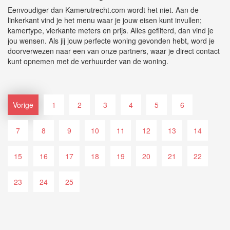
Eenvoudiger dan Kamerutrecht.com wordt het niet. Aan de
linkerkant vind je het menu waar je jouw eisen kunt invullen;
kamertype, vierkante meters en prijs. Alles gefilterd, dan vind je
jou wensen. Als jij jouw perfecte woning gevonden hebt, word je
doorverwezen naar een van onze partners, waar je direct contact
kunt opnemen met de verhuurder van de woning.
Vorige
1
2
3
4
5
6
7
8
9
10
11
12
13
14
15
16
17
18
19
20
21
22
23
24
25